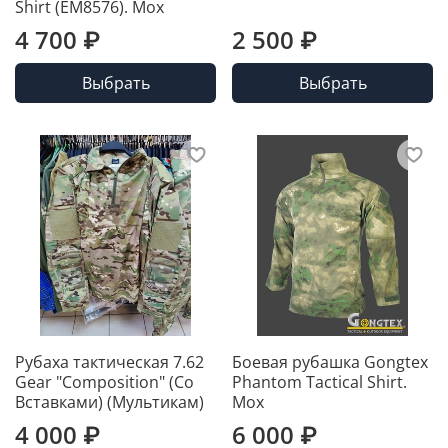
Shirt (EM8576). Мох
4 700 ₽
2 500 ₽
Выбрать
Выбрать
Рубаха тактическая 7.62
Боевая рубашка Gongtex
Gear "Composition" (Cо
Phantom Tactical Shirt.
Вставками) (Мультикам)
Мох
4 000 ₽
6 000 ₽