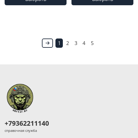
1
2
3
4
5
+79362211140
справочная служба