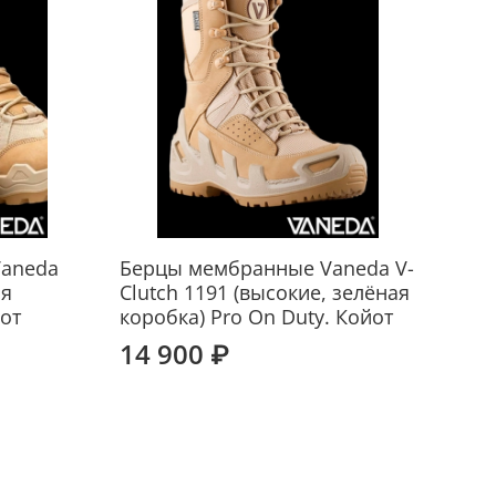
aneda
Берцы мембранные Vaneda V-
ая
Clutch 1191 (высокие, зелёная
йот
коробка) Pro On Duty. Койот
14 900 ₽