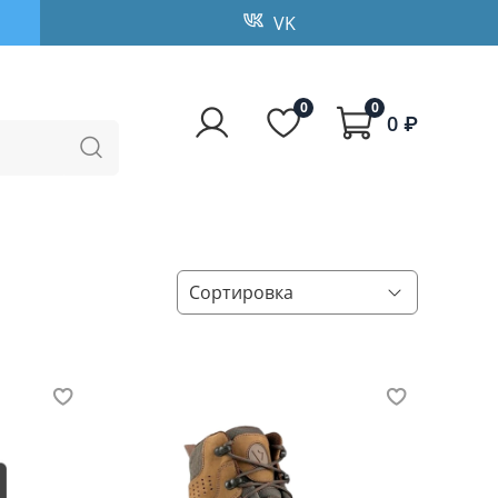
VK
0
0
0 ₽