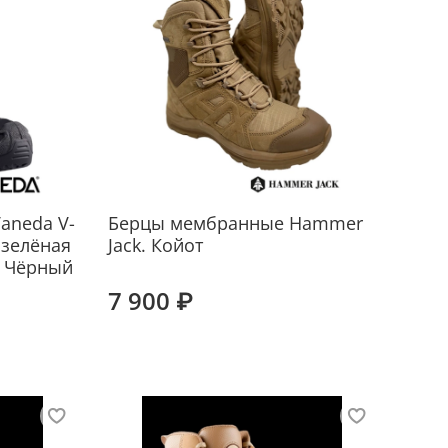
aneda V-
Берцы мембранные Hammer
 зелёная
Jack. Койот
. Чёрный
7 900 ₽