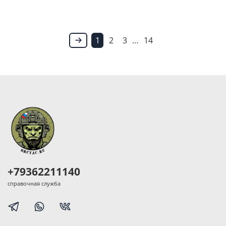
1
2
3
…
14
+79362211140
справочная служба