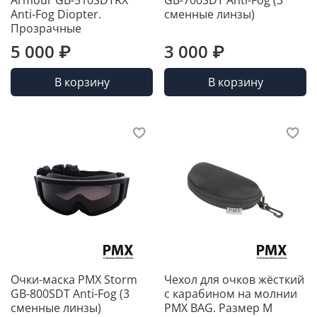
Armour GB-510SDTRX
GB-700SDT Anti-Fog (3
Anti-Fog Diopter.
сменные линзы)
Прозрачные
5 000 ₽
3 000 ₽
В корзину
В корзину
Очки-маска PMX Storm
Чехол для очков жёсткий
GB-800SDT Anti-Fog (3
с карабином на молнии
сменные линзы)
PMX BAG. Размер M