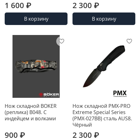
1 600 ₽
2 300 ₽
В корзину
В корзину
Нож складной BOKER
Нож складной PMX-PRO
(реплика) B048. С
Extreme Special Series
индейцем и волками
(PMX-027BB) сталь AUS8.
Чёрный
900 ₽
2 300 ₽