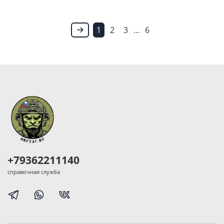
1
2
3
…
6
+79362211140
справочная служба