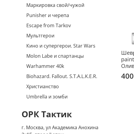
Маркировка свой/чужой
Punisher и черепа
Escape from Tarkov
Мультгерои
Кино и супергерои. Star Wars
Шевр
Molon Labe и спартанцы
pain
Оли
Warhammer 40k
400
Biohazard. Fallout. S.T.A.L.K.E.R.
Христианство
Umbrella и зомби
ОРК Тактик
г. Москва, ул Академика Анохина