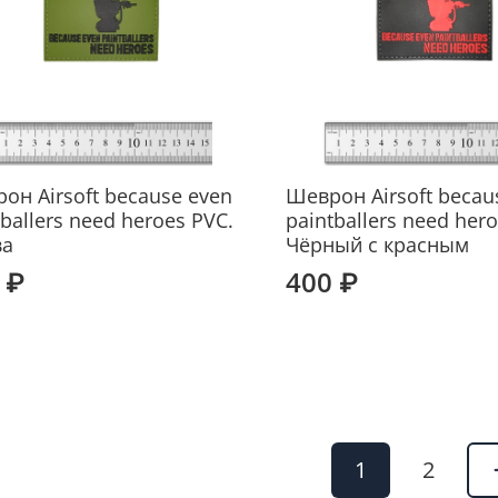
он Airsoft because even
Шеврон Airsoft becau
tballers need heroes PVC.
paintballers need her
ва
Чёрный с красным
 ₽
400 ₽
1
2