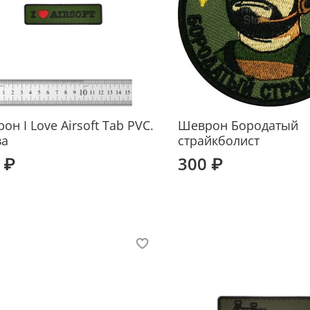
он I Love Airsoft Tab PVC.
Шеврон Бородатый
ва
страйкболист
 ₽
300 ₽