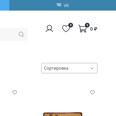
VK
0
0
0 ₽