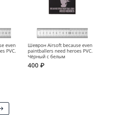
se even
Шеврон Airsoft because even
oes PVC.
paintballers need heroes PVC.
Чёрный с белым
400 ₽