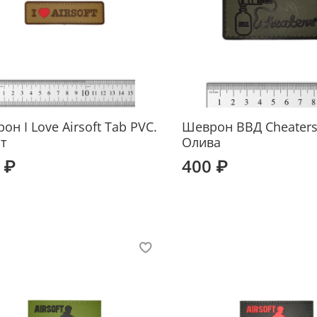
он I Love Airsoft Tab PVC.
Шеврон ВВД Cheaters
т
Олива
 ₽
400 ₽