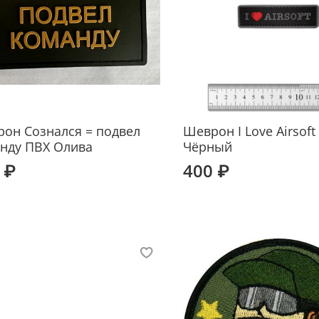
он Сознался = подвел
Шеврон I Love Airsoft
нду ПВХ Олива
Чёрный
 ₽
400 ₽