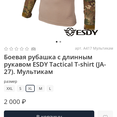
арт.
A417 Мультикам
(0)
Боевая рубашка с длинным
рукавом ESDY Tactical T-shirt (JA-
27). Мультикам
размер
XXL
S
XL
M
L
2 000 ₽
В корзину