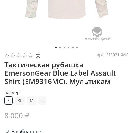
арт.
EM9316MC
(0)
Тактическая рубашка
EmersonGear Blue Label Assault
Shirt (EM9316MC). Мультикам
размер
S
XL
M
L
8 000 ₽
В избранное