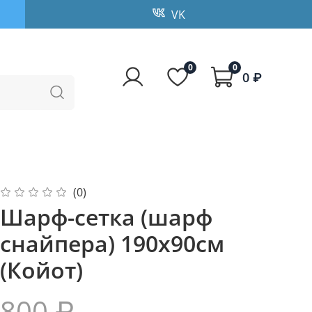
VK
0
0
0 ₽
(0)
Шарф-сетка (шарф
снайпера) 190х90см
(Койот)
800 ₽