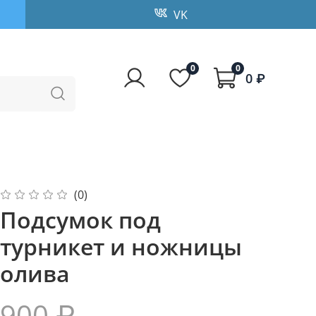
VK
0
0
0 ₽
(0)
Подсумок под
турникет и ножницы
олива
900 ₽