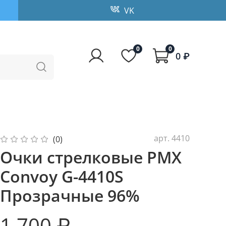
VK
0
0
0 ₽
арт.
4410
(0)
Очки стрелковые PMX
Convoy G-4410S
Прозрачные 96%
1 700 ₽