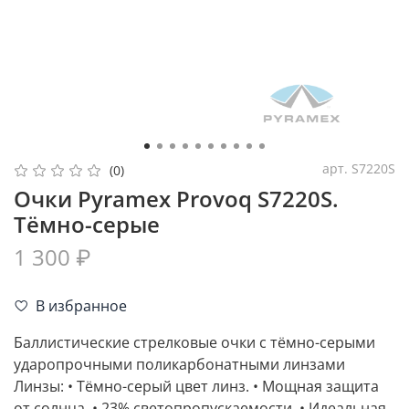
арт.
S7220S
(0)
Очки Pyramex Provoq S7220S.
Тёмно-серые
1 300 ₽
В избранное
Баллистические стрелковые очки с тёмно-серыми
ударопрочными поликарбонатными линзами
Линзы: • Тёмно-серый цвет линз. • Мощная защита
от солнца. • 23% светопропускаемости. • Идеальная