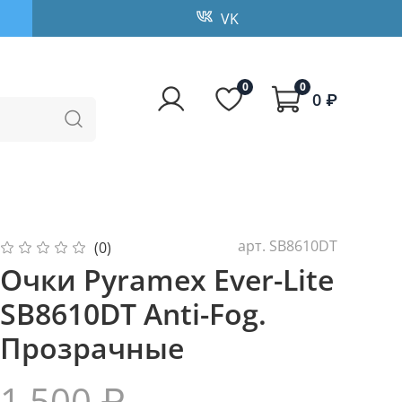
VK
0
0
0 ₽
арт.
SB8610DT
(0)
Очки Pyramex Ever-Lite
SB8610DT Anti-Fog.
Прозрачные
1 500 ₽