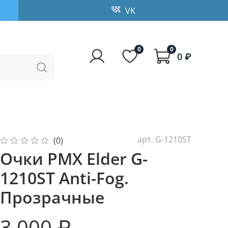
VK
0
0
0 ₽
арт.
G-1210ST
(0)
Очки PMX Elder G-
1210ST Anti-Fog.
Прозрачные
3 000 ₽