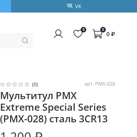
VK
0
0
0 ₽
арт.
PMX-028
(0)
Мультитул PMX
Extreme Special Series
(PMX-028) сталь 3CR13
1 200 ₽