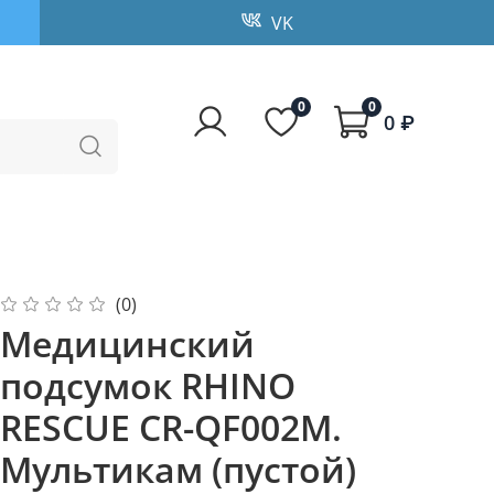
VK
0
0
0 ₽
(0)
Медицинский
подсумок RHINO
RESCUE CR-QF002M.
Мультикам (пустой)