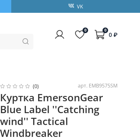
VK
0
0
0 ₽
арт.
EMB9575SM
(0)
Куртка EmersonGear
Blue Label ''Catching
wind'' Tactical
Windbreaker