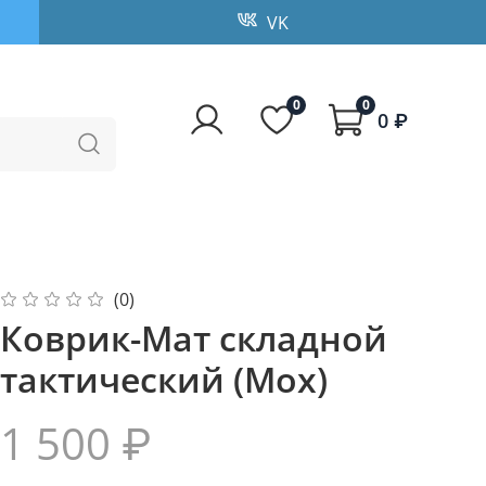
VK
0
0
0 ₽
(0)
Коврик-Мат складной
тактический (Мох)
1 500 ₽