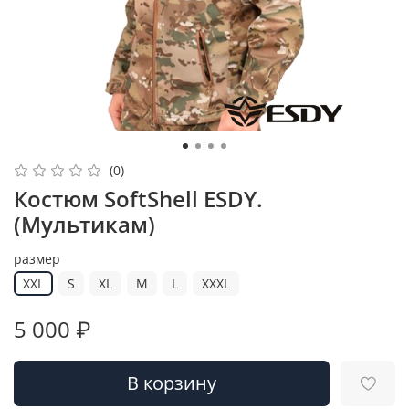
(0)
Костюм SoftShell ESDY.
(Мультикам)
размер
XXL
S
XL
M
L
XXXL
5 000 ₽
В корзину