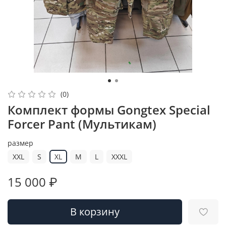
(0)
Комплект формы Gongtex Special
Forcer Pant (Мультикам)
размер
XXL
S
XL
M
L
XXXL
15 000 ₽
В корзину