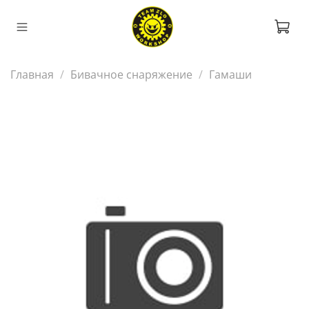
Главная
Бивачное снаряжение
Гамаши