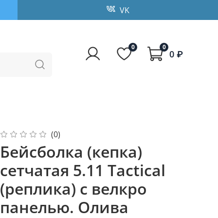
VK
0
0
0 ₽
(0)
Бейсболка (кепка)
сетчатая 5.11 Tactical
(реплика) с велкро
панелью. Олива