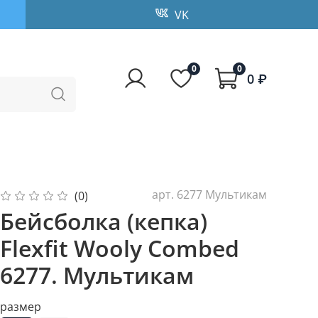
VK
0
0
0 ₽
арт.
6277 Мультикам
(0)
Бейсболка (кепка)
Flexfit Wooly Combed
6277. Мультикам
размер