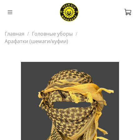
Главная
Головные уборы
Арафатки (шемаги/куфии)