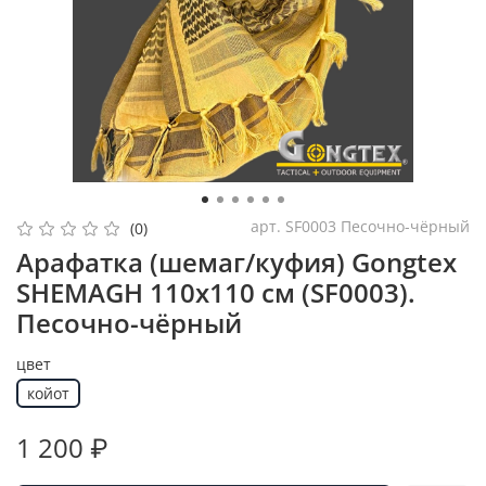
арт.
SF0003 Песочно-чёрный
(0)
Арафатка (шемаг/куфия) Gongtex
SHEMAGH 110х110 см (SF0003).
Песочно-чёрный
цвет
койот
1 200 ₽