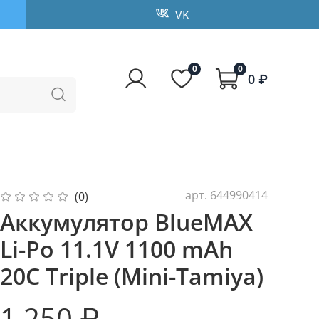
VK
0
0
0 ₽
арт.
644990414
(0)
Аккумулятор BlueMAX
Li-Po 11.1V 1100 mAh
20C Triple (Mini-Tamiya)
1 250 ₽